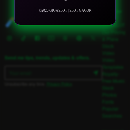
Discover
©2026 GIGASLOT | SLOT GACOR
About
GIGASLOT
Our Pricing
& Plans
Stock
Video
Send me tips, trends, updates & offers.
Video
Templates
Royalty-
Free Music
Unsubscribe any time.
Privacy Policy
.
Stock
Photos
Fonts
Popular
Searches