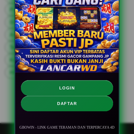
Pusat Game Gulir Digital
Slot Virtual Nuansa Futuristik
Arena Hiburan Putar Berkelas
Tempat Spin Online Anti Membosankan
Komunitas Pecinta Reel Digital
Hiburan Mesin Putar Interaktif
View all
LOGIN
DAFTAR
GBOWIN - LINK GAME TERAMAN DAN TERPERCAYA 4D