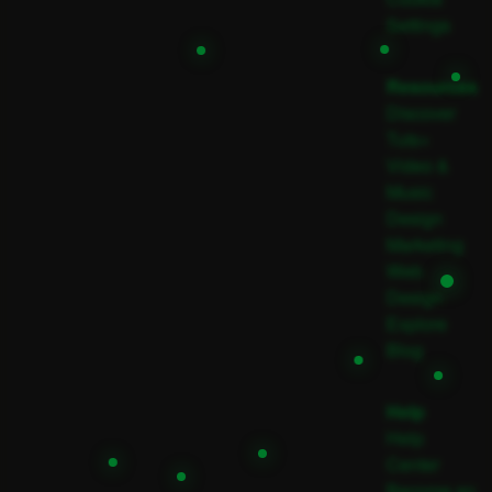
Settings
Resources
Discover
Tuts+
Video &
Music
Design
Marketing
Web
Design
Explore
Blog
Help
Help
Center
Become an