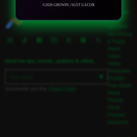
©2026 GBOWIN | SLOT GACOR
Discover
About
GBOWIN
Our Pricing
& Plans
Stock
Video
Send me tips, trends, updates & offers.
Video
Templates
Royalty-
Free Music
Unsubscribe any time.
Privacy Policy
.
Stock
Photos
Fonts
Popular
Searches