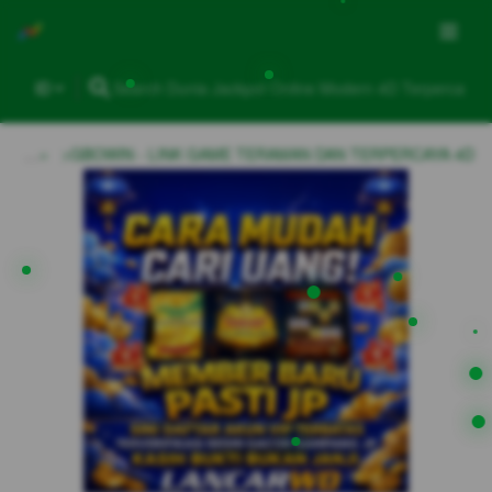
ID
NAN
>GBOWIN - LINK GAME TERAMAN DAN TERPERCAYA 4D