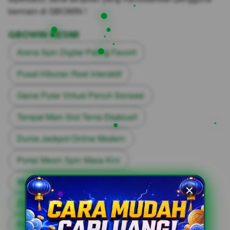
bermain di GBOWIN !
GBOWIN RESMI
Arena Spin Digital Paling Favorit
Pusat Hiburan Reel Interaktif
Game Putar Virtual Penuh Sensasi
Tempat Main Slot Tema Eksklusif
Dunia Jackpot Online Modern
Portal Mesin Spin Masa Kini
Wahana Hiburan Slot Premium
Zona Reel Online Paling Seru
Platform Spin Otomatis Kekinian