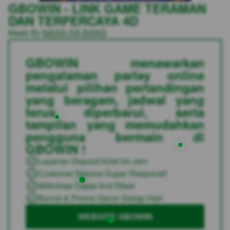
GBOWIN - LINK GAME TERAMAN
DAN TERPERCAYA 4D
Made By
MASA IYA BANG
GBOWIN menawarkan
pengalaman parlay online
melalui pilihan pertandingan
yang beragam, jadwal yang
terus diperbarui, serta
tampilan yang memudahkan
pengguna bermain di
GBOWIN !
Layanan Deposit Kilat 24 Jam
Customer Service Super Responsif
Withdraw Cepat Anti Ribet
Bonus & Promo Gacor Setiap Hari
WEBSITE GBOWIN