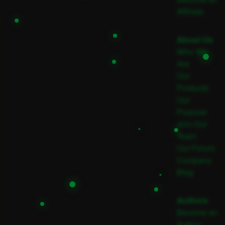
Affiliate
About Us
Who We
Are
Our
Products
Our
Purpose
Join Our
Team
Our Forum
Company
Blog
Authors
Become an
Author