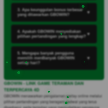
3. Apa keunggulan bonus terbesar
▼
yang ditawarkan GBOWIN?
4. Apakah GBOWIN menyediakan
▼
pilihan pertandingan yang lengkap?
5. Mengapa banyak pengguna
memilih menBanyak GBOWIN
▼
setiap hari?
GBOWIN - LINK GAME TERAMAN DAN
TERPERCAYA 4D
GBOWIN menawarkan pengalaman parlay online melalui
pilihan pertandingan yang beragam, jadwal yang terus
diperbarui, serta tampilan yang memudahkan pengguna