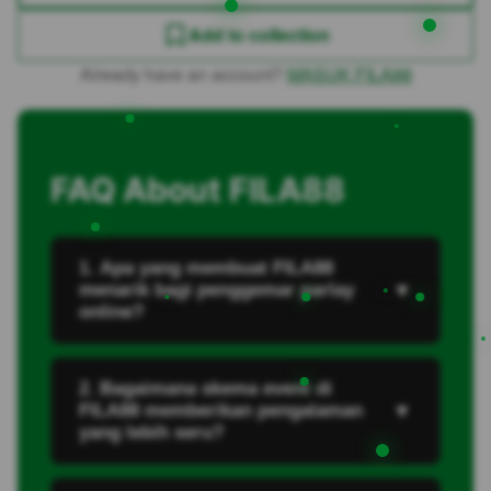
Add to collection
Already have an account?
MASUK FILA88
FAQ About FILA88
1. Apa yang membuat FILA88
menarik bagi penggemar parlay
▼
online?
2. Bagaimana skema event di
FILA88 memberikan pengalaman
▼
yang lebih seru?