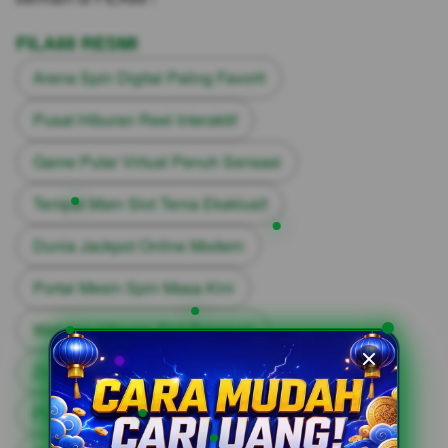
FILA88 RESMI
Arena Spin Digital Paling Favorit
Pusat Hiburan Reel Interaktif
Game Putar Virtual Penuh Sensasi
Tempat Main Slot Tema Eksklusif
Dunia Jackpot Online Modern
Portal Mesin Spin Masa Kini
Wahana Hiburan Slot Premium
Zona Reel Online Paling Seru
Platform Spin Otomatis Kekinian