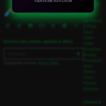
©2026 FILA88 | SLOT GACOR
Discover
About
FILA88
Our Pricing
& Plans
Stock
Video
Send me tips, trends, updates & offers.
Video
Templates
Royalty-
Free Music
Unsubscribe any time.
Privacy Policy
.
Stock
Photos
Fonts
Popular
Searches
License &